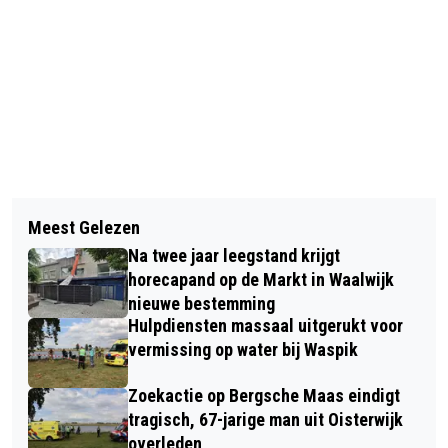
Vorig artikel
Volgend artikel
FRANK SPIERINGS STOPT ALS
Meest Gelezen
WAALWIJK BEKIJKT LEGALITEIT VAN
WETHOUDER VAN GEMEENTE
Na twee jaar leegstand krijgt
GELUIDSSTUDIO NA KLACHT KOPER
WAALWIJK
horecapand op de Markt in Waalwijk
DE LOEFF
nieuwe bestemming
Hulpdiensten massaal uitgerukt voor
vermissing op water bij Waspik
Zoekactie op Bergsche Maas eindigt
tragisch, 67-jarige man uit Oisterwijk
overleden