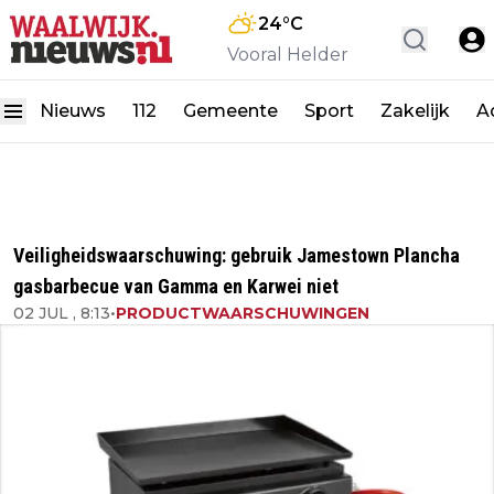
24
°C
Vooral Helder
Nieuws
112
Gemeente
Sport
Zakelijk
A
Veiligheidswaarschuwing: gebruik Jamestown Plancha
gasbarbecue van Gamma en Karwei niet
02 JUL , 8:13
•
PRODUCTWAARSCHUWINGEN