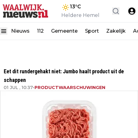
13
°C
Heldere Hemel
Nieuws
112
Gemeente
Sport
Zakelijk
A
Eet dit rundergehakt niet: Jumbo haalt product uit de
schappen
01 JUL , 10:37
•
PRODUCTWAARSCHUWINGEN