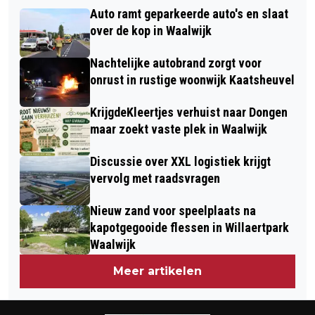
GEMEENTE WAALWIJK WERKT AAN
2026
Auto ramt geparkeerde auto's en slaat
NIEUW BELEIDSKADER VOOR
over de kop in Waalwijk
BEDRIJVENTERREINEN
Nachtelijke autobrand zorgt voor
onrust in rustige woonwijk Kaatsheuvel
KrijgdeKleertjes verhuist naar Dongen
maar zoekt vaste plek in Waalwijk
Discussie over XXL logistiek krijgt
vervolg met raadsvragen
Nieuw zand voor speelplaats na
kapotgegooide flessen in Willaertpark
Waalwijk
Meer artikelen