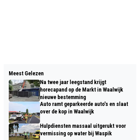
Vorig artikel
Volgend artikel
GEZONDHEIDSCENTRUM AAN DE
Meest Gelezen
BRIDGECLUB DE HONNEUR
GROTESTRAAT IN WAALWIJK BIEDT
Na twee jaar leegstand krijgt
COMBINEERT GEZELLIGHEID EN
PRAKTIJK- EN KANTOORRUIMTES
horecapand op de Markt in Waalwijk
SPELPLEZIER IN SPRANG-CAPELLE
nieuwe bestemming
AAN
Auto ramt geparkeerde auto's en slaat
over de kop in Waalwijk
Hulpdiensten massaal uitgerukt voor
vermissing op water bij Waspik