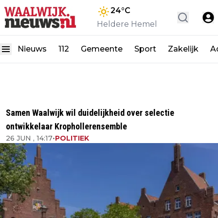
24
°C
Heldere Hemel
Nieuws
112
Gemeente
Sport
Zakelijk
A
Samen Waalwijk wil duidelijkheid over selectie
ontwikkelaar Krophollerensemble
26 JUN , 14:17
•
POLITIEK