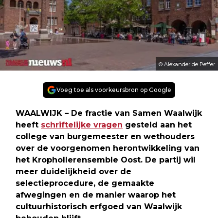
© Alexander de Peffer
Voeg toe als voorkeursbron op Google
WAALWIJK – De fractie van Samen Waalwijk
heeft
schriftelijke vragen
gesteld aan het
college van burgemeester en wethouders
over de voorgenomen herontwikkeling van
het Krophollerensemble Oost. De partij wil
meer duidelijkheid over de
selectieprocedure, de gemaakte
afwegingen en de manier waarop het
cultuurhistorisch erfgoed van Waalwijk