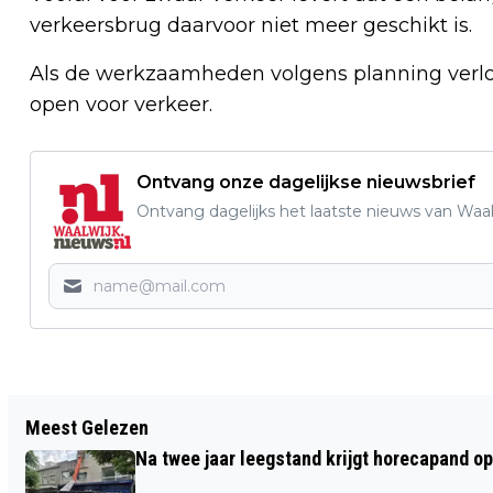
verkeersbrug daarvoor niet meer geschikt is.
Als de werkzaamheden volgens planning verl
open voor verkeer.
Ontvang onze dagelijkse nieuwsbrief
Ontvang dagelijks het laatste nieuws van Waalw
Vorig artikel
Meest Gelezen
OPRUIMDAG VORMT START VAN
Na twee jaar leegstand krijgt horecapand o
WONINGVERBETERING IN