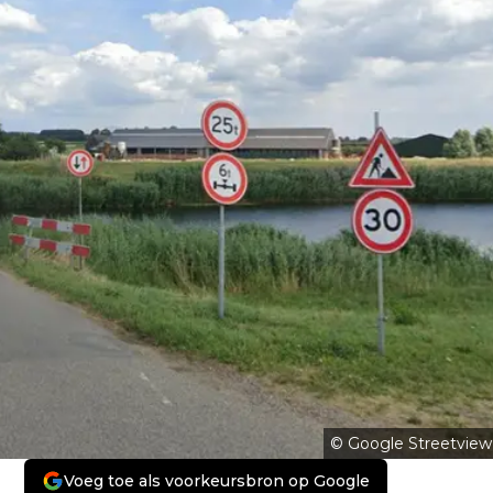
© Google Streetview
Voeg toe als voorkeursbron op Google