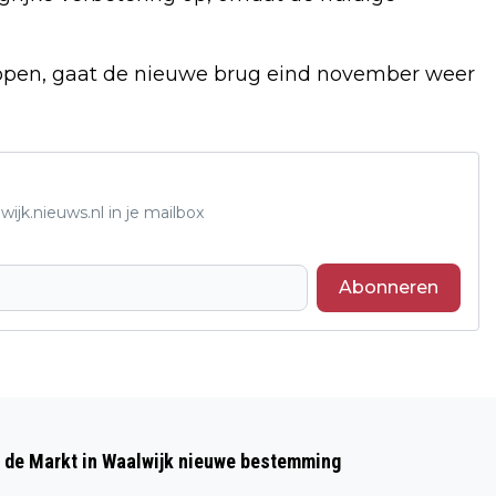
open, gaat de nieuwe brug eind november weer
ijk.nieuws.nl in je mailbox
Abonneren
Volgend artikel
PARKPAVILJOEN VIERT 70-JARIG
p de Markt in Waalwijk nieuwe bestemming
BESTAAN MET FEESTELIJKE OPEN DAG