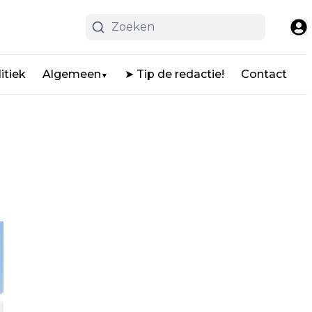
itiek
Algemeen
➤ Tip de redactie!
Contact
▼