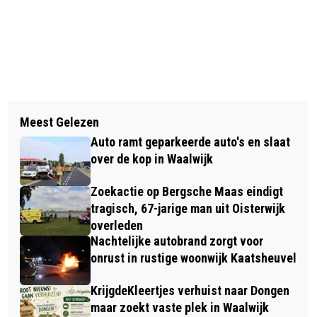
Vorig artikel
Volgend artikel
TWEE WONINGINBRAKEN WIJK DE
Meest Gelezen
VANAF VRIJDAG NIEUWE
HOEF, POLITIE ZOEKT GETUIGEN
Auto ramt geparkeerde auto's en slaat
MAATREGELEN TEGEN ROKEN
over de kop in Waalwijk
Zoekactie op Bergsche Maas eindigt
tragisch, 67-jarige man uit Oisterwijk
overleden
Nachtelijke autobrand zorgt voor
onrust in rustige woonwijk Kaatsheuvel
KrijgdeKleertjes verhuist naar Dongen
maar zoekt vaste plek in Waalwijk