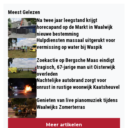
Volgend artikel
WAUW-FACTOR OP JAARLIJKSE
Meest Gelezen
SLIMME ROBOT HELPT
GALA-AVOND WILLEM VAN ORANJE
Na twee jaar leegstand krijgt
OPERATIEKAMERS IN JBZ SNELLER
COLLEGE WAALWIJK
horecapand op de Markt in Waalwijk
AAN EXTRA MATERIALEN
nieuwe bestemming
Hulpdiensten massaal uitgerukt voor
vermissing op water bij Waspik
Zoekactie op Bergsche Maas eindigt
tragisch, 67-jarige man uit Oisterwijk
overleden
Nachtelijke autobrand zorgt voor
onrust in rustige woonwijk Kaatsheuvel
Genieten van live pianomuziek tijdens
Waalwijks Zomerterras
Meer artikelen