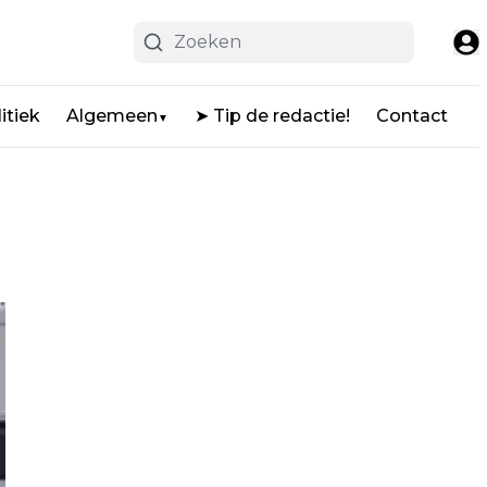
itiek
Algemeen
➤ Tip de redactie!
Contact
▼