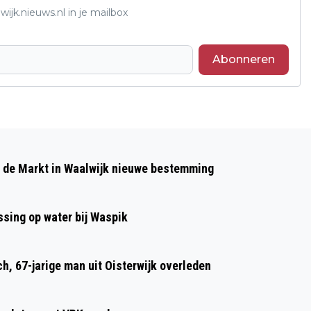
ijk.nieuws.nl in je mailbox
Abonneren
Volgend artikel
GEEN REPARATIEBIJEENKOMSTEN
p de Markt in Waalwijk nieuwe bestemming
REPAIR CAFÉ WAALWIJK IN NOVEMBER
EN DECEMBER
sing op water bij Waspik
h, 67-jarige man uit Oisterwijk overleden