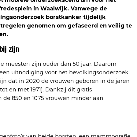
et mobiele onderzoekscentrum voor het
Vredesplein in Waalwijk. Vanwege de
kingsonderzoek borstkanker tijdelijk
aatregelen genomen om gefaseerd en veilig te
en.
ij zijn
De meesten zijn ouder dan 50 jaar. Daarom
r een uitnodiging voor het bevolkingsonderzoek
 zijn dat in 2020 de vrouwen geboren in de jaren
ot en met 1971). Dankzij dit gratis
sen de 850 en 1075 vrouwen minder aan
genfoto’s van beide borsten, een mammografie.