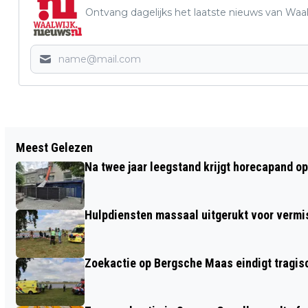
Ontvang dagelijks het laatste nieuws van Waalw
Vorig artikel
Meest Gelezen
VROUW OVERLIJDT BIJ ZWAAR
Na twee jaar leegstand krijgt horecapand o
ONGELUK OP MIDDEN-BRABANTWEG
Hulpdiensten massaal uitgerukt voor vermis
Zoekactie op Bergsche Maas eindigt tragisc