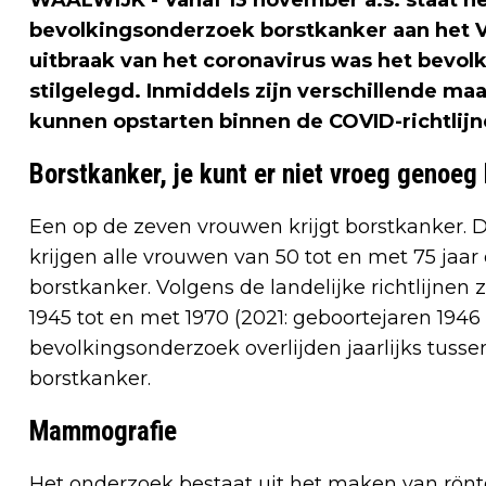
WAALWIJK - Vanaf 13 november a.s. staat h
bevolkingsonderzoek borstkanker aan het 
uitbraak van het coronavirus was het bevol
stilgelegd. Inmiddels zijn verschillende m
kunnen opstarten binnen de COVID-richtlijn
Borstkanker, je kunt er niet vroeg genoeg b
Een op de zeven vrouwen krijgt borstkanker. 
krijgen alle vrouwen van 50 tot en met 75 jaa
borstkanker. Volgens de landelijke richtlijnen
1945 tot en met 1970 (2021: geboortejaren 1946 t
bevolkingsonderzoek overlijden jaarlijks tus
borstkanker.
Mammografie
Het onderzoek bestaat uit het maken van rönt