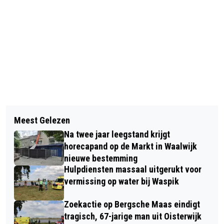
Vorig artikel
Volgend artikel
POLITIE ZOEKT BESTUURDER
Meest Gelezen
HANS EN NELY DRAGEN PLUS
BAKWAGEN NA ONGEVAL MET
Na twee jaar leegstand krijgt
PICOKRIE OVER AAN MAARTEN
MOTORRIJDER BIJ WAALWIJK
horecapand op de Markt in Waalwijk
BUNING
nieuwe bestemming
Hulpdiensten massaal uitgerukt voor
vermissing op water bij Waspik
Zoekactie op Bergsche Maas eindigt
tragisch, 67-jarige man uit Oisterwijk