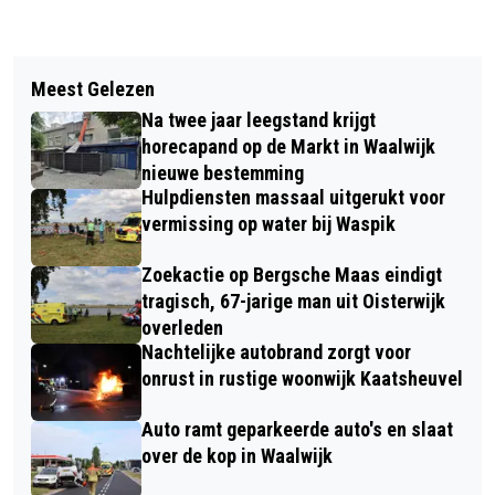
Vorig artikel
Volgend artikel
KOP-STAARTBOTSING OP A59 BIJ
Meest Gelezen
TERUGROEPACTIE ALDI
WAALWIJK ZORGT VOOR FLINKE
Na twee jaar leegstand krijgt
MAALTIJDSALADE GARNAAL
OCHTENDFILE
horecapand op de Markt in Waalwijk
nieuwe bestemming
Hulpdiensten massaal uitgerukt voor
vermissing op water bij Waspik
Zoekactie op Bergsche Maas eindigt
tragisch, 67-jarige man uit Oisterwijk
overleden
Nachtelijke autobrand zorgt voor
onrust in rustige woonwijk Kaatsheuvel
Auto ramt geparkeerde auto's en slaat
over de kop in Waalwijk