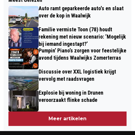
ZELF GEMACHTIGDENTOEGANG
AANGEHOUDEN, AUTO AL 22 JAAR
Auto ramt geparkeerde auto's en slaat
REGELEN: NIEUW EN
NIET GEKEURD
over de kop in Waalwijk
GEBRUIKSVRIENDELIJK VIA MIJNETZ
Familie vermiste Toon (78) houdt
rekening met nieuw scenario: ‘Mogelijk
bij iemand ingestapt?’
Pumpin’ Piano’s zorgen voor feestelijke
avond tijdens Waalwijks Zomerterras
Discussie over XXL logistiek krijgt
vervolg met raadsvragen
Explosie bij woning in Drunen
veroorzaakt flinke schade
Meer artikelen