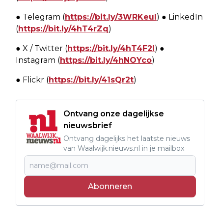
● Telegram (
https://bit.ly/3WRKeul
) ● LinkedIn
(
https://bit.ly/4hT4rZq
)
● X / Twitter (
https://bit.ly/4hT4F2I
) ●
Instagram (
https://bit.ly/4hNOYco
)
● Flickr (
https://bit.ly/41sQr2t
)
Ontvang onze dagelijkse
nieuwsbrief
Ontvang dagelijks het laatste nieuws
van Waalwijk.nieuws.nl in je mailbox
Abonneren