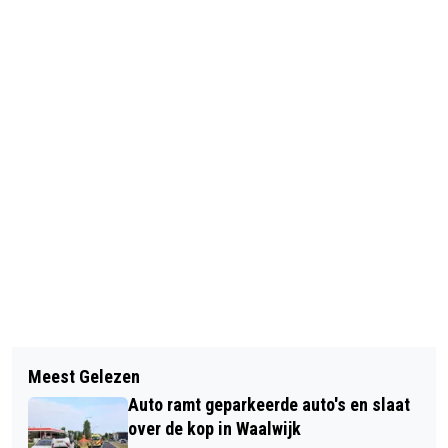
Vorig artikel
Volgend artikel
PUBQUIZ BIJ ZIDEWINDE SPRANG-
Meest Gelezen
SENIOREN TONEEL WAALWIJK
CAPELLE: STRIJD MEE VOOR STELVIO
Auto ramt geparkeerde auto's en slaat
BRENGT AL 46 JAAR TONEELPLEZIER
FOR LIFE!
over de kop in Waalwijk