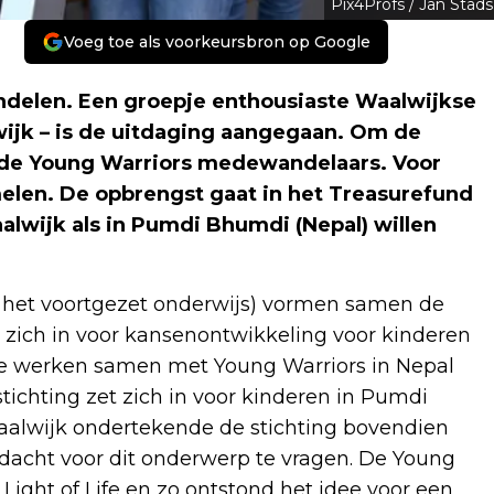
Pix4Profs / Jan Stads
Voeg toe als voorkeursbron op Google
ndelen. Een groepje enthousiaste Waalwijkse
lwijk – is de uitdaging aangegaan. Om de
 de Young Warriors medewandelaars. Voor
melen. De opbrengst gaat in het Treasurefund
lwijk als in Pumdi Bhumdi (Nepal) willen
 in het voortgezet onderwijs) vormen samen de
 zich in voor kansenontwikkeling voor kinderen
 Ze werken samen met Young Warriors in Nepal
stichting zet zich in voor kinderen in Pumdi
lwijk ondertekende de stichting bovendien
ndacht voor dit onderwerp te vragen. De Young
ight of Life en zo ontstond het idee voor een