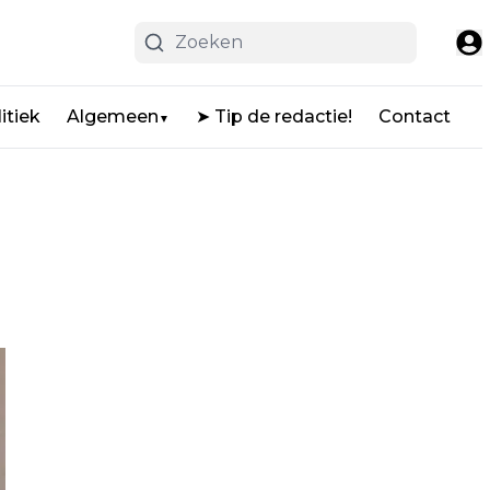
itiek
Algemeen
➤ Tip de redactie!
Contact
▼