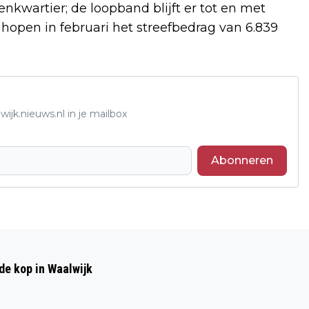
nkwartier; de loopband blijft er tot en met
hopen in februari het streefbedrag van 6.839
ijk.nieuws.nl in je mailbox
Abonneren
Volgend artikel
HYACINTENACTIE ETZ VOOR JONGE
de kop in Waalwijk
MENSEN MET KANKER OP 27 JANUARI