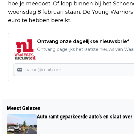
hoe je meedoet. Of loop binnen bij het Schoene
woensdag 8 februari staan. De Young Warriors 
euro te hebben bereikt.
Ontvang onze dagelijkse nieuwsbrief
Ontvang dagelijks het laatste nieuws van Waalw
Vorig artikel
Meest Gelezen
GOEDE OPKOMST BIJ JEUGDINLOOP VAN
Auto ramt geparkeerde auto's en slaat over 
BADMINTONVERENIGING FST WAALWIJK