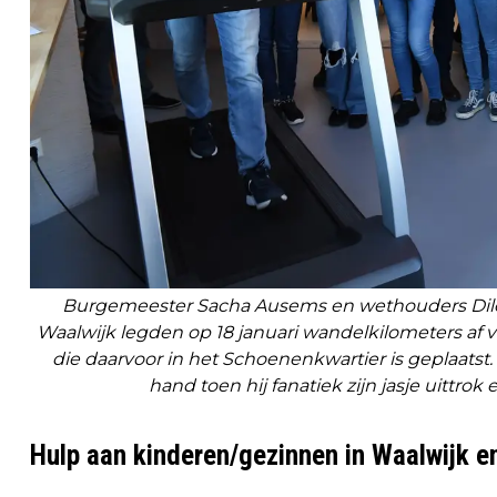
Burgemeester Sacha Ausems en wethouders Dil
Waalwijk legden op 18 januari wandelkilometers af 
die daarvoor in het Schoenenkwartier is geplaats
hand toen hij fanatiek zijn jasje uittrok
Hulp aan kinderen/gezinnen in Waalwijk e