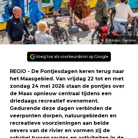
© Bureau Toerisme
Voeg toe als voorkeursbron op Google
REGIO - De Pontjesdagen keren terug naar
het Maasgebied. Van vrijdag 22 tot en met
zondag 24 mei 2026 staan de pontjes over
de Maas opnieuw centraal tijdens een
driedaags recreatief evenement.
Gedurende deze dagen verbinden de
veerponten dorpen, natuurgebieden en
recreatieve voorzieningen aan beide
oevers van de rivier en vormen zij de
schakel tussen routes en activiteiten in de