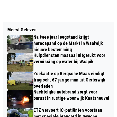
Vorig artikel
Volgend artikel
PROVINCIE VERLENGT SUCCESVOLLE
Meest Gelezen
DILLE & KAMILLE WAARSCHUWT
SUBSIDIEREGELING VOOR
Na twee jaar leegstand krijgt
VOOR BARSTENDE HITTEBESTENDIGE
LANDSCHAP
horecapand op de Markt in Waalwijk
GLAZEN
nieuwe bestemming
Hulpdiensten massaal uitgerukt voor
vermissing op water bij Waspik
Zoekactie op Bergsche Maas eindigt
tragisch, 67-jarige man uit Oisterwijk
overleden
Nachtelijke autobrand zorgt voor
onrust in rustige woonwijk Kaatsheuvel
ETZ vervoert IC-patiënten voortaan
met speciale brancard in gewone